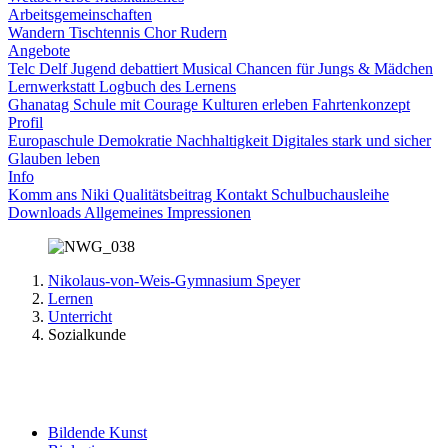
Arbeitsgemeinschaften
Wandern
Tischtennis
Chor
Rudern
Angebote
Telc
Delf
Jugend debattiert
Musical
Chancen für Jungs & Mädchen
Lernwerkstatt
Logbuch des Lernens
Ghanatag
Schule mit Courage
Kulturen erleben
Fahrtenkonzept
Profil
Europaschule
Demokratie
Nachhaltigkeit
Digitales
stark und sicher
Glauben leben
Info
Komm ans Niki
Qualitätsbeitrag
Kontakt
Schulbuchausleihe
Downloads
Allgemeines
Impressionen
Nikolaus-von-Weis-Gymnasium Speyer
Lernen
Unterricht
Sozialkunde
Bildende Kunst