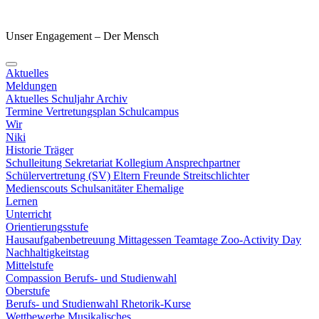
Unser Engagement – Der Mensch
Aktuelles
Meldungen
Aktuelles Schuljahr
Archiv
Termine
Vertretungsplan
Schulcampus
Wir
Niki
Historie
Träger
Schulleitung
Sekretariat
Kollegium
Ansprechpartner
Schülervertretung (SV)
Eltern
Freunde
Streitschlichter
Medienscouts
Schulsanitäter
Ehemalige
Lernen
Unterricht
Orientierungsstufe
Hausaufgabenbetreuung
Mittagessen
Teamtage
Zoo-Activity Day
Nachhaltigkeitstag
Mittelstufe
Compassion
Berufs- und Studienwahl
Oberstufe
Berufs- und Studienwahl
Rhetorik-Kurse
Wettbewerbe
Musikalisches