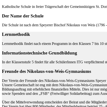
Katholische Schule in freier Trägerschaft der Gemeinnützigen St. 
Der Name der Schule
Die Schule ist nach dem Speyerer Bischof Nikolaus von Weis (1796 -
Lernmethodik
Lernmethodik findet nach einem Programm in den Klassen 7 bis 10 sta
Informationstechnische Grundbildung
In der Klassenstufe 5 findet für alle SchülerInnen ITG verpflichtend 
Freunde des Nikolaus-von-Weis-Gymnasiums
Der Verein der Freunde des Nikolaus-von-Weis-Gymnasiums Speyer e.V
Unsere Gemeinschaft ist eng mit dem Nikolaus-von-Weis-Gymnasium ver
Bildungsauftrag mit erheblichen finanziellen Mitteln. Dies ist nur mö
sowie Spenden und den „FSB“ (Freiwilliger Solidarbeitrag) zum Aus
Über die Mittelverwendung entscheiden der Beirat und die Mitglieder 
Der Verein hat über 800 Mitglieder, der Mitgliedsbeitrag beträgt 25,- €