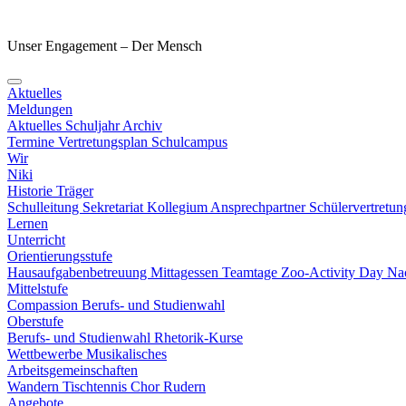
Unser Engagement – Der Mensch
Aktuelles
Meldungen
Aktuelles Schuljahr
Archiv
Termine
Vertretungsplan
Schulcampus
Wir
Niki
Historie
Träger
Schulleitung
Sekretariat
Kollegium
Ansprechpartner
Schülervertretu
Lernen
Unterricht
Orientierungsstufe
Hausaufgabenbetreuung
Mittagessen
Teamtage
Zoo-Activity Day
Nac
Mittelstufe
Compassion
Berufs- und Studienwahl
Oberstufe
Berufs- und Studienwahl
Rhetorik-Kurse
Wettbewerbe
Musikalisches
Arbeitsgemeinschaften
Wandern
Tischtennis
Chor
Rudern
Angebote