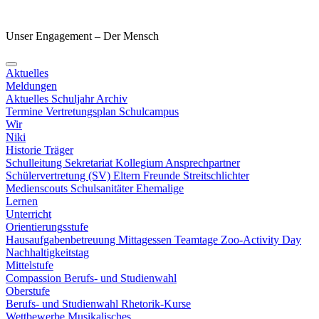
Unser Engagement – Der Mensch
Aktuelles
Meldungen
Aktuelles Schuljahr
Archiv
Termine
Vertretungsplan
Schulcampus
Wir
Niki
Historie
Träger
Schulleitung
Sekretariat
Kollegium
Ansprechpartner
Schülervertretung (SV)
Eltern
Freunde
Streitschlichter
Medienscouts
Schulsanitäter
Ehemalige
Lernen
Unterricht
Orientierungsstufe
Hausaufgabenbetreuung
Mittagessen
Teamtage
Zoo-Activity Day
Nachhaltigkeitstag
Mittelstufe
Compassion
Berufs- und Studienwahl
Oberstufe
Berufs- und Studienwahl
Rhetorik-Kurse
Wettbewerbe
Musikalisches