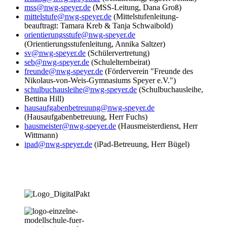
mss@nwg-speyer.de
(MSS-Leitung, Dana Groß)
mittelstufe@nwg-speyer.de
(Mittelstufenleitung-
beauftragt: Tamara Kreb & Tanja Schwaibold)
orientierungsstufe@nwg-speyer.de
(Orientierungsstufenleitung, Annika Saltzer)
sv@nwg-speyer.de
(Schülervertretung)
seb@nwg-speyer.de
(Schulelternbeirat)
freunde@nwg-speyer.de
(Förderverein "Freunde des
Nikolaus-von-Weis-Gymnasiums Speyer e.V.")
schulbuchausleihe@nwg-speyer.de
(Schulbuchausleihe,
Bettina Hill)
hausaufgabenbetreuung@nwg-speyer.de
(Hausaufgabenbetreuung, Herr Fuchs)
hausmeister@nwg-speyer.de
(Hausmeisterdienst, Herr
Wittmann)
ipad@nwg-speyer.de
(iPad-Betreuung, Herr Bügel)