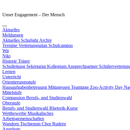
Unser Engagement – Der Mensch
Aktuelles
Meldungen
Aktuelles Schuljahr
Archiv
Termine
Vertretungsplan
Schulcampus
Wir
Niki
Historie
Träger
Schulleitung
Sekretariat
Kollegium
Ansprechpartner
Schülervertretu
Lernen
Unterricht
Orientierungsstufe
Hausaufgabenbetreuung
Mittagessen
Teamtage
Zoo-Activity Day
Nac
Mittelstufe
Compassion
Berufs- und Studienwahl
Oberstufe
Berufs- und Studienwahl
Rhetorik-Kurse
Wettbewerbe
Musikalisches
Arbeitsgemeinschaften
Wandern
Tischtennis
Chor
Rudern
Angebote