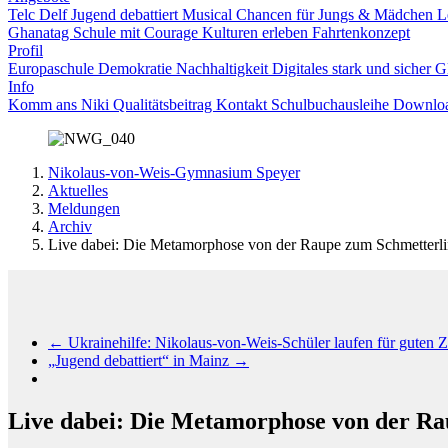
Telc
Delf
Jugend debattiert
Musical
Chancen für Jungs & Mädchen
L
Ghanatag
Schule mit Courage
Kulturen erleben
Fahrtenkonzept
Profil
Europaschule
Demokratie
Nachhaltigkeit
Digitales
stark und sicher
G
Info
Komm ans Niki
Qualitätsbeitrag
Kontakt
Schulbuchausleihe
Downlo
Nikolaus-von-Weis-Gymnasium Speyer
Aktuelles
Meldungen
Archiv
Live dabei: Die Metamorphose von der Raupe zum Schmetterl
←
Ukrainehilfe: Nikolaus-von-Weis-Schüler laufen für guten
„Jugend debattiert“ in Mainz
→
Live dabei: Die Metamorphose von der Ra