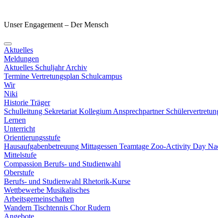
Unser Engagement – Der Mensch
Aktuelles
Meldungen
Aktuelles Schuljahr
Archiv
Termine
Vertretungsplan
Schulcampus
Wir
Niki
Historie
Träger
Schulleitung
Sekretariat
Kollegium
Ansprechpartner
Schülervertretu
Lernen
Unterricht
Orientierungsstufe
Hausaufgabenbetreuung
Mittagessen
Teamtage
Zoo-Activity Day
Nac
Mittelstufe
Compassion
Berufs- und Studienwahl
Oberstufe
Berufs- und Studienwahl
Rhetorik-Kurse
Wettbewerbe
Musikalisches
Arbeitsgemeinschaften
Wandern
Tischtennis
Chor
Rudern
Angebote