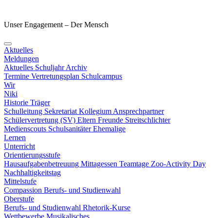
Unser Engagement – Der Mensch
Aktuelles
Meldungen
Aktuelles Schuljahr
Archiv
Termine
Vertretungsplan
Schulcampus
Wir
Niki
Historie
Träger
Schulleitung
Sekretariat
Kollegium
Ansprechpartner
Schülervertretung (SV)
Eltern
Freunde
Streitschlichter
Medienscouts
Schulsanitäter
Ehemalige
Lernen
Unterricht
Orientierungsstufe
Hausaufgabenbetreuung
Mittagessen
Teamtage
Zoo-Activity Day
Nachhaltigkeitstag
Mittelstufe
Compassion
Berufs- und Studienwahl
Oberstufe
Berufs- und Studienwahl
Rhetorik-Kurse
Wettbewerbe
Musikalisches