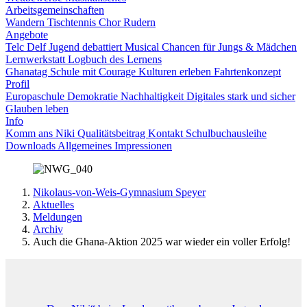
Arbeitsgemeinschaften
Wandern
Tischtennis
Chor
Rudern
Angebote
Telc
Delf
Jugend debattiert
Musical
Chancen für Jungs & Mädchen
Lernwerkstatt
Logbuch des Lernens
Ghanatag
Schule mit Courage
Kulturen erleben
Fahrtenkonzept
Profil
Europaschule
Demokratie
Nachhaltigkeit
Digitales
stark und sicher
Glauben leben
Info
Komm ans Niki
Qualitätsbeitrag
Kontakt
Schulbuchausleihe
Downloads
Allgemeines
Impressionen
Nikolaus-von-Weis-Gymnasium Speyer
Aktuelles
Meldungen
Archiv
Auch die Ghana-Aktion 2025 war wieder ein voller Erfolg!