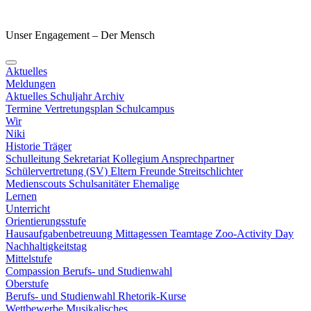
Unser Engagement – Der Mensch
Aktuelles
Meldungen
Aktuelles Schuljahr
Archiv
Termine
Vertretungsplan
Schulcampus
Wir
Niki
Historie
Träger
Schulleitung
Sekretariat
Kollegium
Ansprechpartner
Schülervertretung (SV)
Eltern
Freunde
Streitschlichter
Medienscouts
Schulsanitäter
Ehemalige
Lernen
Unterricht
Orientierungsstufe
Hausaufgabenbetreuung
Mittagessen
Teamtage
Zoo-Activity Day
Nachhaltigkeitstag
Mittelstufe
Compassion
Berufs- und Studienwahl
Oberstufe
Berufs- und Studienwahl
Rhetorik-Kurse
Wettbewerbe
Musikalisches