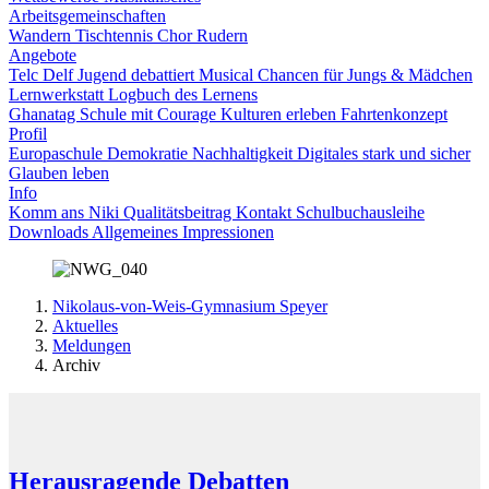
Arbeitsgemeinschaften
Wandern
Tischtennis
Chor
Rudern
Angebote
Telc
Delf
Jugend debattiert
Musical
Chancen für Jungs & Mädchen
Lernwerkstatt
Logbuch des Lernens
Ghanatag
Schule mit Courage
Kulturen erleben
Fahrtenkonzept
Profil
Europaschule
Demokratie
Nachhaltigkeit
Digitales
stark und sicher
Glauben leben
Info
Komm ans Niki
Qualitätsbeitrag
Kontakt
Schulbuchausleihe
Downloads
Allgemeines
Impressionen
Nikolaus-von-Weis-Gymnasium Speyer
Aktuelles
Meldungen
Archiv
Herausragende Debatten